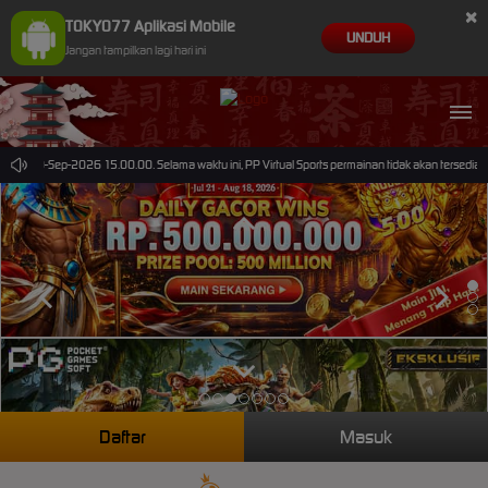
×
TOKYO77 Aplikasi Mobile
UNDUH
Jangan tampilkan lagi hari ini
pai 30-Sep-2026 15.00.00. Selama waktu ini, PP Virtual Sports permainan tidak akan tersedia.
Daftar
Masuk