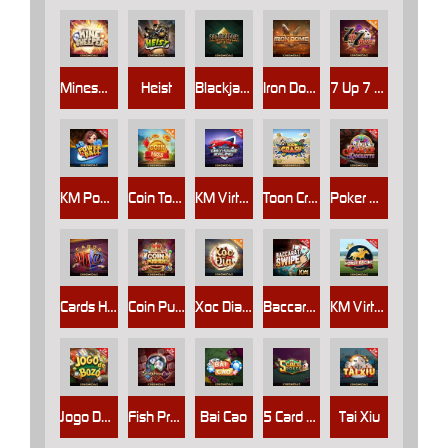
Minesweeper
Heist
Blackjack
Iron Dome
7 Up 7 Down
KM Power Ball
Coin Toss
KM Virtual Greyhound Racing
Toon Crash
Poker Roulette
Cards Hi Lo
Coin Pusher
Xoc Dia Lightning
Baccarat: Swipe
KM Virtual Horse Racing
Jogo De Bozo
Fish Prawn Crab 2
Bai Cao
5 Card Poker
Tai Xiu