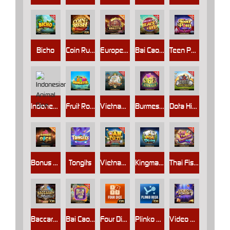
Bicho
Coin Rush Deluxe
European Roulette
Bai Cao Black & Red
Teen Patti Versus
Indonesian Animal Dice
Fruit Roulette
Vietnam Fish Prawn Crab
Burmese 6 Animals
Dota Hi-Lo
Bonus Dice
Tongits
Vietnam Rock Paper Scissors
Kingmaker Pok Deng
Thai Fish Prawn Crab GO!
Baccarat: Multi
Bai Cao Mystic Four
Four Dice
Plinko Rush
Video Poker