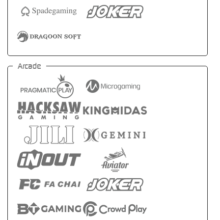
Arcade