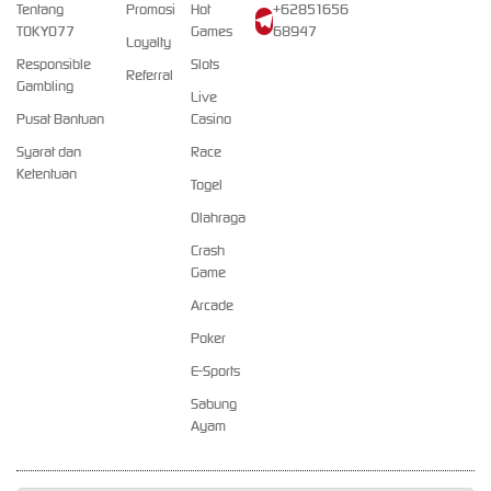
Tentang
Promosi
Hot
+62851656
TOKYO77
Games
68947
Loyalty
Responsible
Slots
Referral
Gambling
Live
Pusat Bantuan
Casino
Syarat dan
Race
Ketentuan
Togel
Olahraga
Crash
Game
Arcade
Poker
E-Sports
Sabung
Ayam