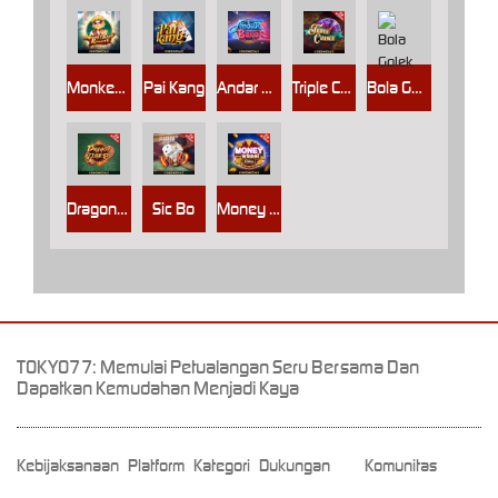
Monkey King Roulette
Pai Kang
Andar Bahar
Triple Chance
Bola Golek
Dragon Tiger 2
Sic Bo
Money Wheel Deluxe
TOKYO77: Memulai Petualangan Seru Bersama Dan
Dapatkan Kemudahan Menjadi Kaya
Kebijaksanaan
Platform
Kategori
Dukungan
Komunitas