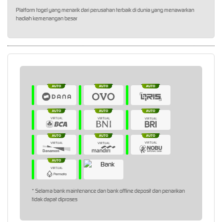
Platform togel yang menarik dari perusahan terbaik di dunia yang menawarkan
hadiah kemenangan besar
* Selama bank maintenance dan bank offline deposit dan penarikan
tidak dapat diproses