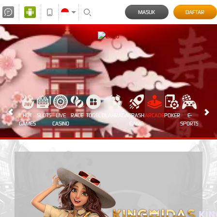
MASUK
DAFTAR
HOT
SLOTS
LIVE
RACE
TOGEL
OLAHRAGA
CRASH
ARCADE
POKER
E-
SABUN
GAMES
CASINO
GAME
SPORTS
AYAM