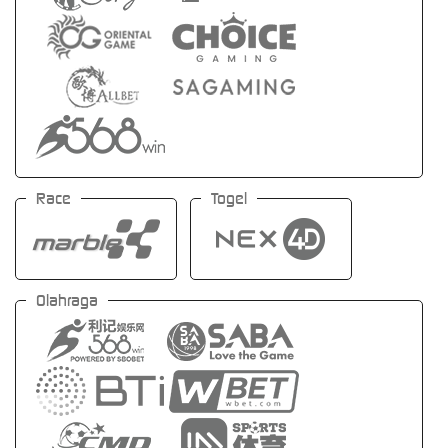
Race
Togel
Olahraga