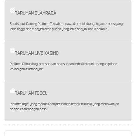
TARUHAN OLAHRAGA
Sportsbook Gaming Platform Terbaik menawarkan lebih banyak game, odds yang
lebih tinggi, dan menyediakan pilihan yang lebih banyak untuk pemain.
TARUHAN LIVE KASINO
Platform Pilihan bagi perusahaan-perusahaan terbaik di dunia, dengan pilihan
variasi game terbanyak
TARUHAN TOGEL
Platform togel yang menarik dari perusahan terbaik di dunia yang menawarkan
hadiah kemenangan besar