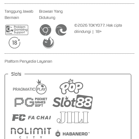
Tanggung Jawab
Browser Yang
Bermain
Didukung
©2026 TOKYO77. Hak cipta
dilindungi | 18+
Platform Penyedia Layanan
Slots