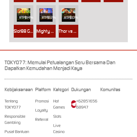
RTP
84%
RTP
82%
RTP
83%
Slot88 Gems
Mighty Hercules
Thor vs Hercules
TOKYO77: Memulai Petualangan Seru Bersama Dan
Dapatkan Kemudahan Menjadi Kaya
Kebijaksanaan
Platform
Kategori
Dukungan
Komunitas
Tentang
Promosi
Hot
+62851656
TOKYO77
Games
68947
Loyalty
Responsible
Slots
Referral
Gambling
Live
Pusat Bantuan
Casino