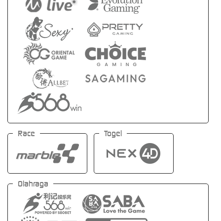
Race
Togel
Olahraga