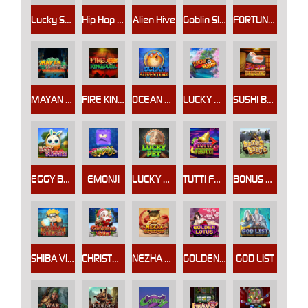
Lucky Snake
Hip Hop Penguin
Alien Hive
Goblin Slayer
FORTUNE DRUM
MAYAN TEMPLE
FIRE KINGDOM
OCEAN ADVENTURE
LUCKY BEASTS
SUSHI BONANZA
EGGY BUNNIES
EMONJI
LUCKY PET
TUTTI FRUTTI
BONUS BEAR
SHIBA VILLAGE
CHRISTMAS GIFT
NEZHA DEMON REBORN
GOLDEN LOTUS
GOD LIST