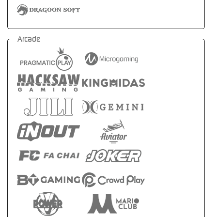
Arcade