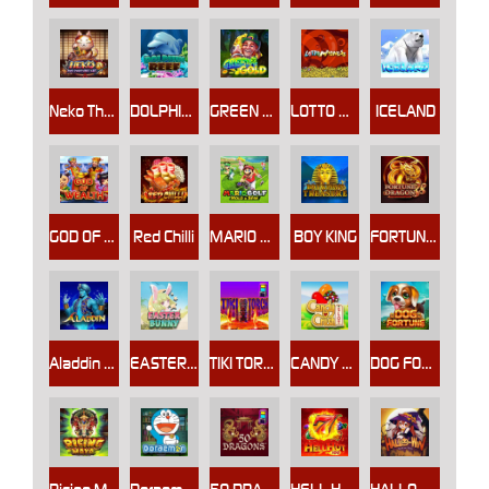
Neko The Fortune Cat
DOLPHIN REEF
GREEN GOLD
LOTTO MADNESS
ICELAND
GOD OF WEALTH
Red Chilli
MARIO GOLF
BOY KING
FORTUNE DRAGON 88
Aladdin Wishes
EASTER BUNNY
TIKI TORCH
CANDY CRUSH
DOG FORTUNE