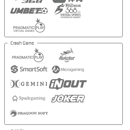
Crash Game