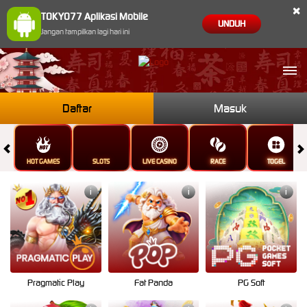
×
TOKYO77 Aplikasi Mobile
UNDUH
Jangan tampilkan lagi hari ini
Daftar
Masuk
HOT GAMES
SLOTS
LIVE CASINO
RACE
TOGEL
i
i
i
Pragmatic Play
Fat Panda
PG Soft