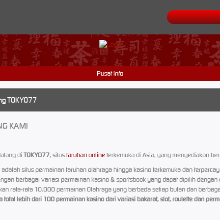
Pusat Info
ng TOKYO77
NG KAMI
atang di
TOKYO77
, situs
taruhan online
terkemuka di Asia, yang menyediakan bera
adalah situs permainan taruhan olahraga hingga kasino terkemuka dan terpercaya
engan berbagai variasi permainan kasino & sportsbook yang dapat dipilih dengan o
n rata-rata 10.000 permainan Olahraga yang berbeda setiap bulan dan berbagai
 total lebih dari 100 permainan kasino dari variasi bakarat, slot, roulette dan pe