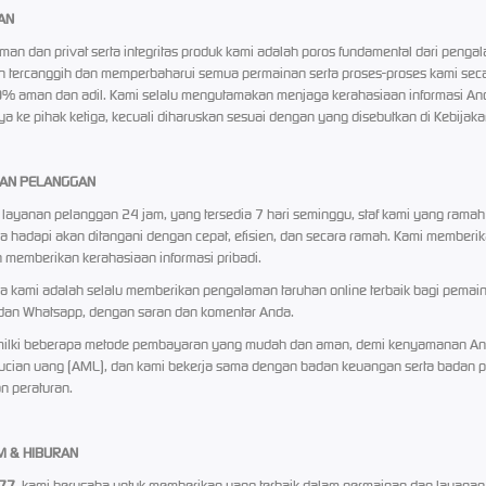
AN
an dan privat serta integritas produk kami adalah poros fundamental dari penga
 tercanggih dan memperbaharui semua permainan serta proses-proses kami seca
% aman dan adil. Kami selalu mengutamakan menjaga kerahasiaan informasi An
a ke pihak ketiga, kecuali diharuskan sesuai dengan yang disebutkan di Kebijakan
AN PELANGGAN
layanan pelanggan 24 jam, yang tersedia 7 hari seminggu, staf kami yang ram
 hadapi akan ditangani dengan cepat, efisien, dan secara ramah. Kami memberik
memberikan kerahasiaan informasi pribadi.
a kami adalah selalu memberikan pengalaman taruhan online terbaik bagi pemain
 dan Whatsapp, dengan saran dan komentar Anda.
ilki beberapa metode pembayaran yang mudah dan aman, demi kenyamanan Anda.
ucian uang (AML), dan kami bekerja sama dengan badan keuangan serta badan pe
n peraturan.
 & HIBURAN
77
, kami berusaha untuk memberikan yang terbaik dalam permainan dan layanan