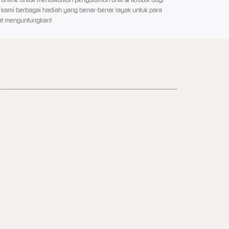
kami berbagai hadiah yang benar-benar layak untuk para
at menguntungkan!